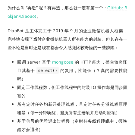
为什么叫 “再造” 呢？有再造，那么就一定有第一个：
GitHub: B
okjan/DiaoBot
。
DiaoBot 是主体完工于 2019 年 9 月的企业微信机器人框架，
完整地实现了
当时
企业微信机器人所有能力的封装。但其存在一
些不论是当时还是现在都会令人感觉比较奇怪的一些缺陷：
回调 server 基于
mongoose
的 HTTP 能力，整合较奇怪
且其基于
的复用，性能低（？真的需要性能
select()
吗）
固定工作线程数，但工作线程中的封装 IO 操作却是同步阻
塞的
所有定时任务均新开处理线程，且定时任务分派线程原理
粗暴（每一分钟唤醒，遍历所有注册项并启动对应项）
基于信号的优雅退出过程慢（定时任务线程睡眠中，须唤
醒才会退出）