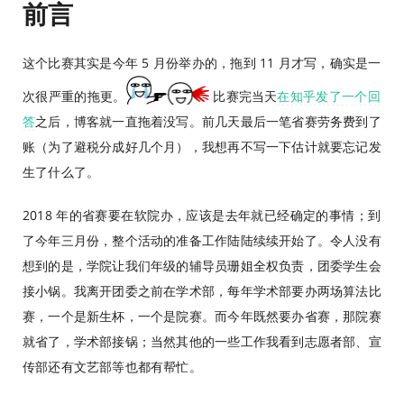
前言
这个比赛其实是今年 5 月份举办的，拖到 11 月才写，确实是一
次很严重的拖更。
比赛完当天
在知乎发了一个回
答
之后，博客就一直拖着没写。前几天最后一笔省赛劳务费到了
账（为了避税分成好几个月），我想再不写一下估计就要忘记发
生了什么了。
2018 年的省赛要在软院办，应该是去年就已经确定的事情；到
了今年三月份，整个活动的准备工作陆陆续续开始了。令人没有
想到的是，学院让我们年级的辅导员珊姐全权负责，团委学生会
接小锅。我离开团委之前在学术部，每年学术部要办两场算法比
赛，一个是新生杯，一个是院赛。而今年既然要办省赛，那院赛
就省了，学术部接锅；当然其他的一些工作我看到志愿者部、宣
传部还有文艺部等也都有帮忙。